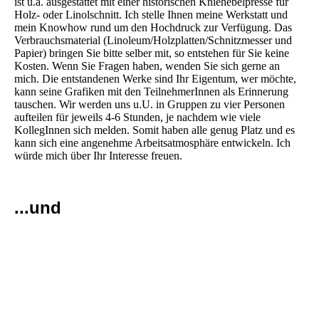
ist u.a. ausgestattet mit einer historischen Kniehebelpresse für
Holz- oder Linolschnitt. Ich stelle Ihnen meine Werkstatt und
mein Knowhow rund um den Hochdruck zur Verfügung. Das
Verbrauchsmaterial (Linoleum/Holzplatten/Schnitzmesser und
Papier) bringen Sie bitte selber mit, so entstehen für Sie keine
Kosten. Wenn Sie Fragen haben, wenden Sie sich gerne an
mich. Die entstandenen Werke sind Ihr Eigentum, wer möchte,
kann seine Grafiken mit den TeilnehmerInnen als Erinnerung
tauschen.
Wir werden uns u.U. in Gruppen zu vier Personen
aufteilen für jeweils 4-6 Stunden, je nachdem wie viele
KollegInnen sich melden. Somit haben alle genug Platz und es
kann sich eine angenehme Arbeitsatmosphäre entwickeln.
Ich
würde mich über Ihr Interesse freuen.
...und