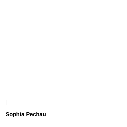
So
phia Pechau