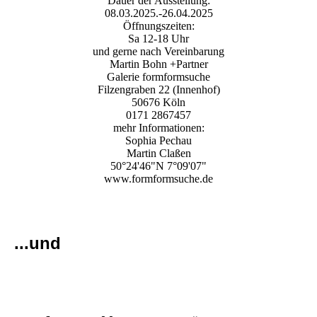
Dauer der Ausstellung:
08.03.2025.-26.04.2025
Öffnungszeiten:
Sa 12-18 Uhr
und gerne nach Vereinbarung
Martin Bohn +Partner
Galerie formformsuche
Filzengraben 22 (Innenhof)
50676 Köln
0171 2867457
mehr Informationen:
Sophia Pechau
Martin Claßen
50°24'46"N 7°09'07"
www.formformsuche.de
...und